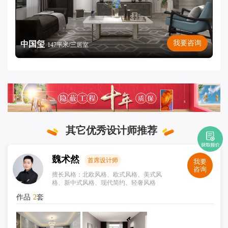
我要咨询
中国玺
147平米/三居室
其它优秀设计师推荐
魏术然
首席设计师
我要
咨询
擅长风格：北欧风格、欧式风格、美式风
格、新中式风格、现代简约、轻奢风格
作品
2
套