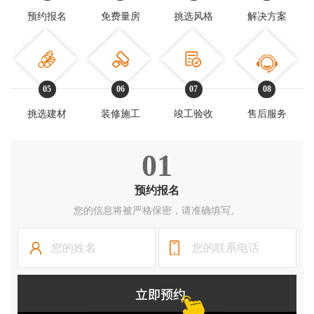
轻松一
预约报名
免费量房
挑选风格
解决方案
05
06
07
08
公司介
挑选建材
装修施工
竣工验收
售后服务
发展历
荣誉资
01
百姓口
预约报名
企业新
您的信息将被严格保密，请准确填写。
联系我
访客 13******622 已预约免费量房
访客 15******258 已预约免费量房
访客 13******787 已预约免费量房