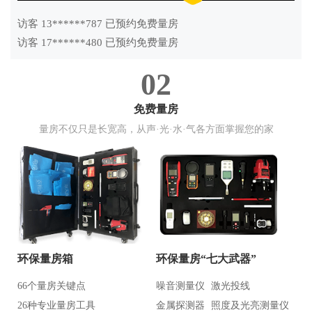
访客 13******787 已预约免费量房
访客 17******480 已预约免费量房
访客 18******228 已预约免费量房
02
访客 16******047 已预约免费量房
访客 13******595 已预约免费量房
免费量房
访客 15******979 已预约免费量房
量房不仅只是长宽高，从声·光·水·气各方面掌握您的家
访客 13******615 已预约免费量房
访客 13******622 已预约免费量房
访客 15******258 已预约免费量房
访客 13******787 已预约免费量房
访客 13******787 已预约免费量房
访客 17******480 已预约免费量房
访客 18******228 已预约免费量房
环保量房箱
环保量房“七大武器”
访客 16******047 已预约免费量房
访客 13******595 已预约免费量房
66个量房关键点
噪音测量仪
激光投线
访客 15******979 已预约免费量房
26种专业量房工具
金属探测器
照度及光亮测量仪