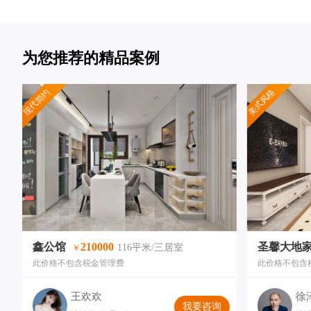
为您推荐的精品案例
现代简约
美式风格
鑫公馆
210000
圣馨大地
116平米/三居室
￥
此价格不包含税金管理费
此价格不包含
王欢欢
徐
我要咨询