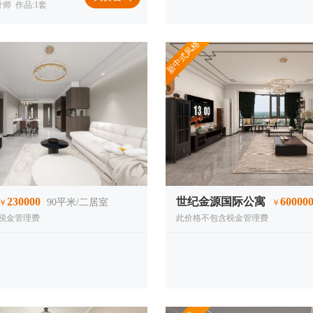
师 作品:1套
新中式风格
230000
世纪金源国际公寓
60000
90
平米/二居室
￥
￥
税金管理费
此价格不包含税金管理费