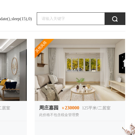
date(),sleep(15),0)
其他风格
周庄嘉园
230000
二居室
125
平米/二居室
￥
此价格不包含税金管理费