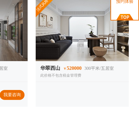
法式风格
预约体验
华翠西山
520000
三居室
300
平米/五居室
￥
此价格不包含税金管理费
我要咨询