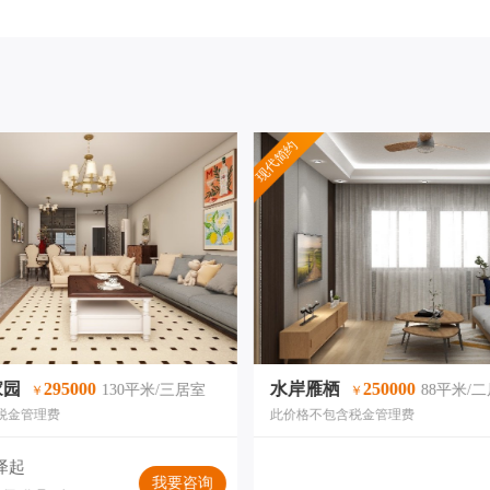
现代简约
家园
295000
水岸雁栖
250000
130平米/三居室
88平米/
￥
￥
税金管理费
此价格不包含税金管理费
泽起
我要咨询