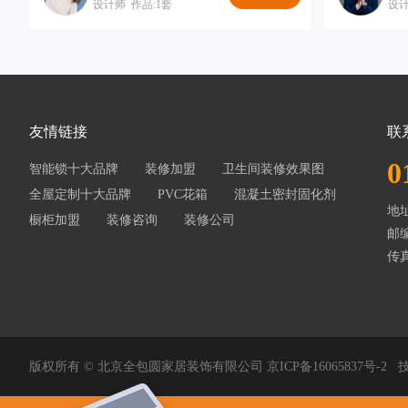
设计师 作品:1套
设计
友情链接
联
0
智能锁十大品牌
装修加盟
卫生间装修效果图
全屋定制十大品牌
PVC花箱
混凝土密封固化剂
地
橱柜加盟
装修咨询
装修公司
邮编
传真
版权所有 © 北京全包圆家居装饰有限公司
京ICP备16065837号-2
技