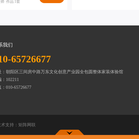
师 作品:1套
系我们
10-65726677
址：朝阳区三间房中路万东文化创意产业园全包圆整体家装体验馆
：102211
：010-65726677
术支持：
矩阵网联