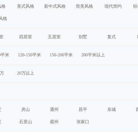
风格
美式风格
新中式风格
简美风格
现代简约
轻
风格
室
四居室
五居室
别墅
复式
20平米
120-150平米
150-200平米
200平米以上
0万
20万以上
淀
房山
通州
昌平
东城
柔
石景山
霸州
张家口