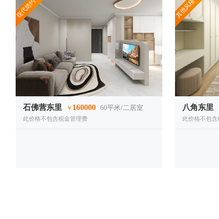
现代简约
其他风格
石佛营东里
160000
八角东里
60
平米/二居室
￥
此价格不包含税金管理费
此价格不包含