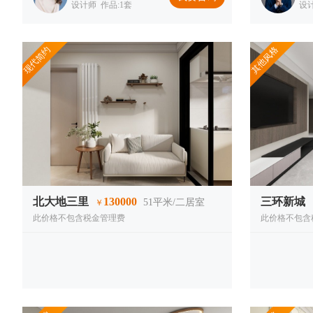
设计师 作品:1套
设计
现代简约
其他风格
北大地三里
130000
三环新城
51
平米/二居室
￥
此价格不包含税金管理费
此价格不包含