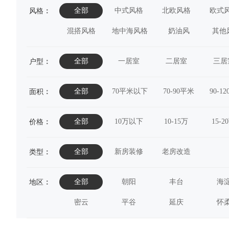
全部
中式风格
北欧风格
欧式
风格
：
混搭风格
地中海风格
奶油风
其他
全部
一居室
二居室
三居
户型
：
全部
70平米以下
70-90平米
90-1
面积
：
全部
10万以下
10-15万
15-2
价格
：
全部
新房装修
老房改造
类型
：
全部
朝阳
丰台
海
地区
：
密云
平谷
延庆
怀