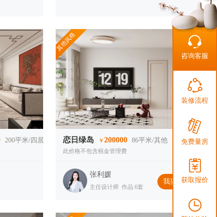
其他风格
咨询客服
搜索
装修流程
0
恋日绿岛
200000
200
平米/四居室
86
平米/其他
￥
免费量房
此价格不包含税金管理费
张利媛
获取报价
我要咨询
主任设计师 作品:6套