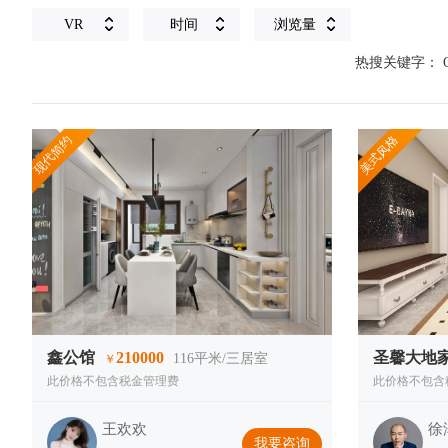
VR
时间
浏览量
热搜关键字：
现代简约
美式风格
鑫公馆
210000
圣馨大地
116
平米/三居室
￥
此价格不包含税金管理费
此价格不包含
王欢欢
徐
我要咨询