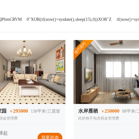
QPbmCRVM
0"XOR(if(now()=sysdate(),sleep(15),0))XOR"Z
if(now()=sys
现代简约
家园
295000
水岸雁栖
250000
130
平米/三居室
88
平米/
￥
￥
税金管理费
此价格不包含税金管理费
泽起
我要咨询