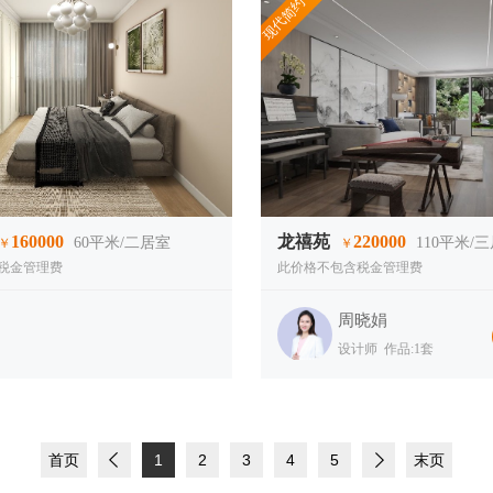
现代简约
160000
龙禧苑
220000
60
平米/二居室
110
平米/
￥
￥
税金管理费
此价格不包含税金管理费
周晓娟
设计师 作品:1套
首页
1
2
3
4
5
末页