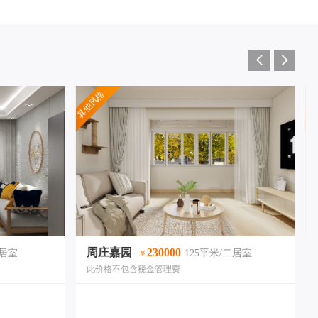
其他风格
现
周庄嘉园
230000
二居室
125平米/二居室
￥
此价格不包含税金管理费