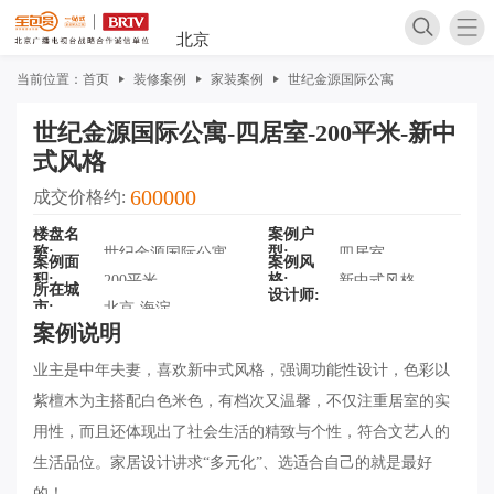
北京
当前位置：
首页
装修案例
家装案例
世纪金源国际公寓
世纪金源国际公寓-四居室-200平米-新中
式风格
600000
成交价格约
楼盘名
案例户
称
型
世纪金源国际公寓
四居室
家装案
案例面
案例风
积
格
200平米
新中式风格
所在城
设计师
市
北京-海淀
案例说明
业主是中年夫妻，喜欢新中式风格，强调功能性设计，色彩以
紫檀木为主搭配白色米色，有档次又温馨，不仅注重居室的实
用性，而且还体现出了社会生活的精致与个性，符合文艺人的
家装攻
生活品位。家居设计讲求“多元化”、选适合自己的就是最好
软装攻
的！