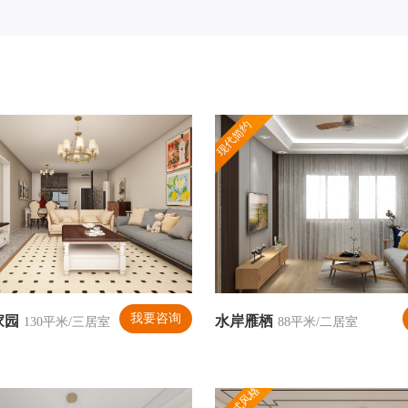
现代简约
我要咨询
家园
水岸雁栖
130平米/三居室
88平米/二居室