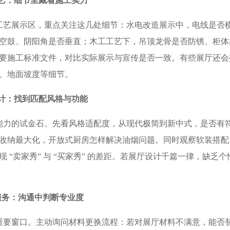
艺：细节里藏着施工实力​
艺展示区，重点关注这几处细节：水电改造展示中，电线是否
空鼓、阴阳角是否垂直；木工工艺下，吊顶龙骨是否防锈、柜体
要施工标准文件，对比实际展示与宣传是否一致。有些展厅还会
、地面坡度等细节。​
计：找到匹配风格与功能​
力的试金石。先看风格适配度，从现代极简到新中式，是否有
收纳最大化，开放式厨房怎样解决油烟问题。同时观察软装搭配
“卖家秀” 与 “买家秀” 的差距。若展厅设计千篇一律，缺乏个
务：沟通中判断专业度​
要窗口。主动询问材料更换流程：若对展厅材料不满意，能否