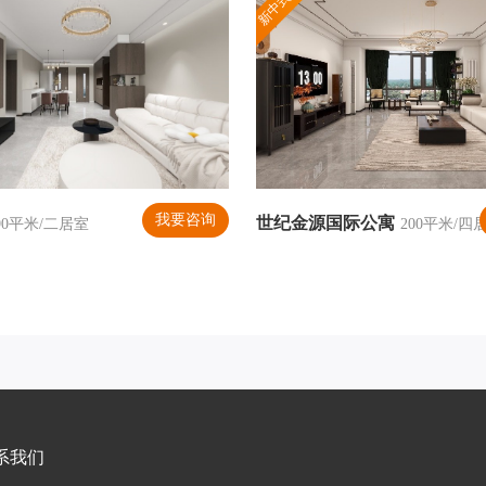
新中式风格
我要咨询
世纪金源国际公寓
90平米/二居室
200平米/四
系我们