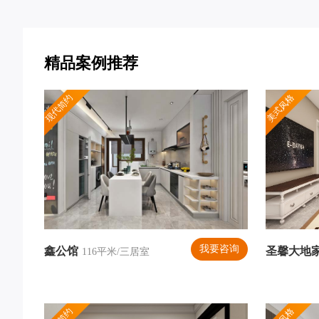
精品案例推荐
现代简约
美式风格
我要咨询
鑫公馆
圣馨大地
116平米/三居室