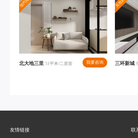
现代简约
其他风格
我要咨询
北大地三里
三环新城
51平米/二居室
友情链接
联