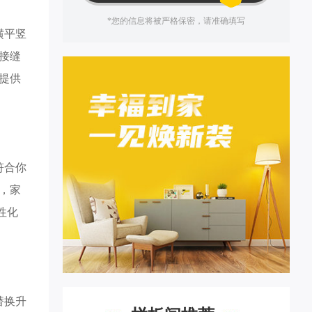
*您的信息将被严格保密，请准确填写
横平竖
接缝
提供
符合你
，家
性化
替换升