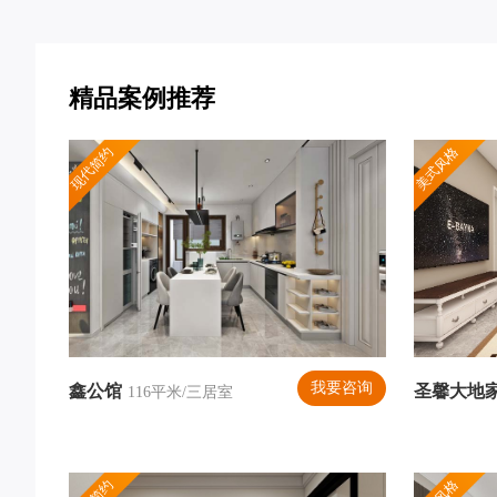
精品案例推荐
现代简约
美式风格
我要咨询
鑫公馆
圣馨大地
116平米/三居室