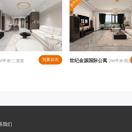
新中式风格
我要咨询
世纪金源国际公寓
90平米/二居室
200平米/四
系我们