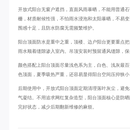
开放式阳台无窗户遮挡，直面风雨暴晒，不能用普通石
栅，材质耐候性强，不怕雨水浸泡和太阳暴晒，不易变
围感十足，且防水防腐无需频繁维护。
阳台顶面防水是重中之重，顶楼、边户阳台更要重点把
雨水顺着缝隙渗入室内。吊顶安装时预留通风缝隙，保
颜色搭配上阳台顶面尽量浅色系为主，白色、浅灰最百
色顶面，夏季吸热严重，还容易显得阳台空间压抑狭小
后期使用中，开放式阳台顶面定期清理落叶灰尘，避免
气凝结。不用追求网红复杂造型，阳台顶面核心是防晒
完好状态，减少后期翻新维修的麻烦。