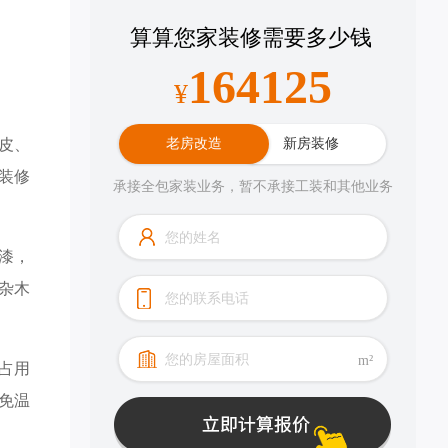
算算您家装修需要多少钱
183669
¥
皮、
老房改造
新房装修
装修
承接全包家装业务，暂不承接工装和其他业务
漆，
杂木
m²
占用
免温