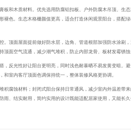
膏板和木质材料。优先选用防腐铝扣板、户外防腐木吊顶、生态
形褪色。生态木格栅颜值更高，适合打造休闲观景阳台，搭配绿
控。顶面屋面提前做好防水层，边角、管道根部加强防水涂刷，
持顶面空气流通，减少潮气堆积，防止内部龙骨、板材发霉锈蚀
搭，反光性好让阳台更明亮，同时浅色耐暴晒不易发黄变暗。避
，和室内客厅顶面色调保持统一，整体装修风格更协调。
堆积腐蚀材料；封闭式阳台保持日常通风，减少室内外温差带来
防雨、结实耐用，简约实用的设计既能适配居家使用，又能长久