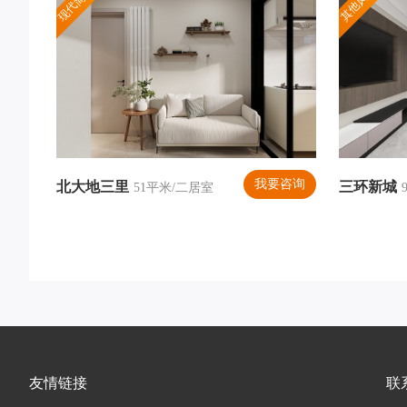
现代简约
其他风格
我要咨询
北大地三里
三环新城
51平米/二居室
友情链接
联