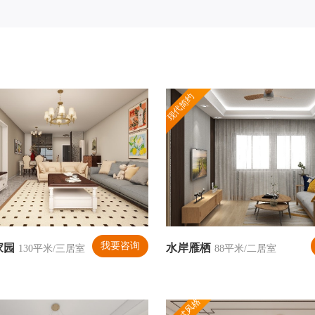
现代简约
我要咨询
家园
水岸雁栖
130平米/三居室
88平米/二居室