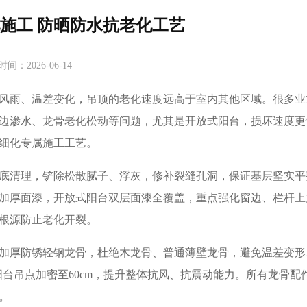
施工 防晒防水抗老化工艺
时间：2026-06-14
风雨、温差变化，吊顶的老化速度远高于室内其他区域。很多业
边渗水、龙骨老化松动等问题，尤其是开放式阳台，损坏速度更
细化专属施工工艺。
底清理，铲除松散腻子、浮灰，修补裂缝孔洞，保证基层坚实平
加厚面漆，开放式阳台双层面漆全覆盖，重点强化窗边、栏杆上
根源防止老化开裂。
加厚防锈轻钢龙骨，杜绝木龙骨、普通薄壁龙骨，避免温差变形
式阳台吊点加密至60cm，提升整体抗风、抗震动能力。所有龙骨配
。