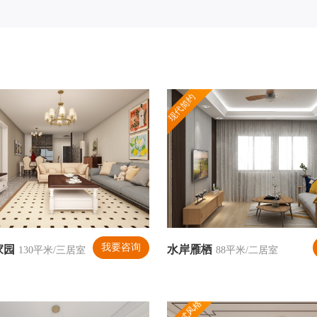
现代简约
我要咨询
家园
水岸雁栖
130平米/三居室
88平米/二居室