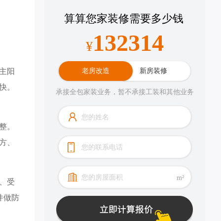
算算您家装修需要多少钱
132314
¥
主阳
老房改造
新房装修
快。
承接全包家装业务，暂不承接工装和其他业务
整。
方、
m²
、受
件做防