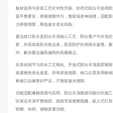
板材选用与安装工艺针对性升级。封闭式阳台可选用防
装平整紧实，拼接缝隙均匀，预留温差伸缩缝，适配阳
少拼接缝隙，降低渗水老化风险。
窗边收口防水是阳台吊顶核心工艺。阳台窗户与吊顶交
胶，外层加装防水收边条，双层防护杜绝雨水渗透。窗
内，解决窗边漏风漏雨的高频痛点。
抗老化细节与排水工艺细化。开放式阳台吊顶底部预留
延缓褪色老化速度。所有拼接缝隙、收口位置采用耐候
检修口边缘密封严实，不预留渗水缝隙。
功能适配兼顾美观与实用。阳台吊顶根据功能分区施工
区保证吊顶平整稳固。线路管道规整隐藏，嵌入式灯具
晾晒、休闲、储物多重功能。