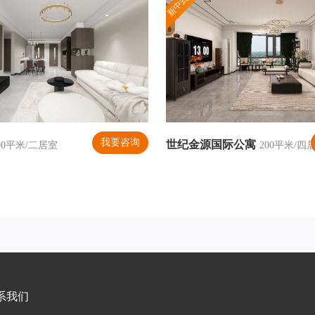
新中式风格
我要咨询
世纪金源国际公寓
90平米/二居室
200平米/四
系我们