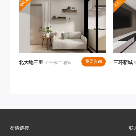
现代简约
其他风格
我要咨询
北大地三里
三环新城
51平米/二居室
友情链接
联