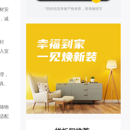
*您的信息将被严格保密，请准确填写
材安
，减
封
入室
理，
具、
储物
适配