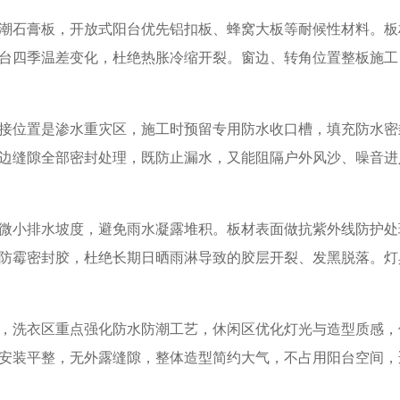
潮石膏板，开放式阳台优先铝扣板、蜂窝大板等耐候性材料。板
台四季温差变化，杜绝热胀冷缩开裂。窗边、转角位置整板施工
接位置是渗水重灾区，施工时预留专用防水收口槽，填充防水密
边缝隙全部密封处理，既防止漏水，又能阻隔户外风沙、噪音进
微小排水坡度，避免雨水凝露堆积。板材表面做抗紫外线防护处
防霉密封胶，杜绝长期日晒雨淋导致的胶层开裂、发黑脱落。灯
，洗衣区重点强化防水防潮工艺，休闲区优化灯光与造型质感，
安装平整，无外露缝隙，整体造型简约大气，不占用阳台空间，