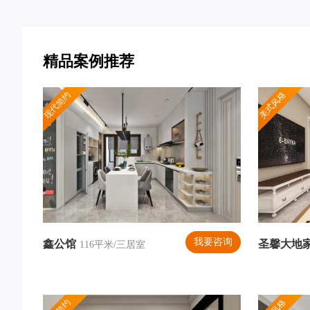
精品案例推荐
现代简约
美式风格
我要咨询
鑫公馆
圣馨大地
116平米/三居室