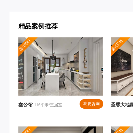
精品案例推荐
现代简约
美式风格
我要咨询
鑫公馆
圣馨大地
116平米/三居室