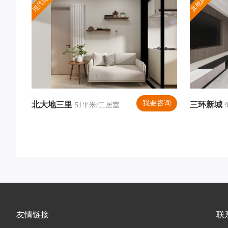
现代简约
其他风格
我要咨询
北大地三里
三环新城
51平米/二居室
友情链接
联