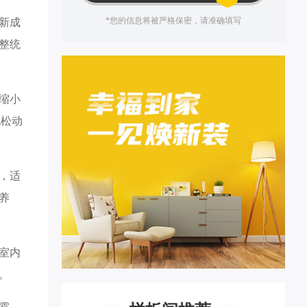
*您的信息将被严格保密，请准确填写
新成
整统
缩小
绝松动
，适
养
室内
。