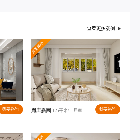
查看更多案例
其他风格
我要咨询
我要咨询
周庄嘉园
125平米/二居室