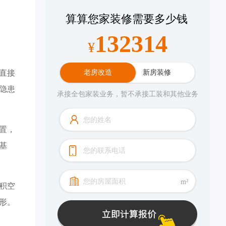
算算您家装修需要多少钱
183569
¥
直接
老房改造
新房装修
隐患
承接全包家装业务，暂不承接工装和其他业务
置，
基
m²
积空
形。