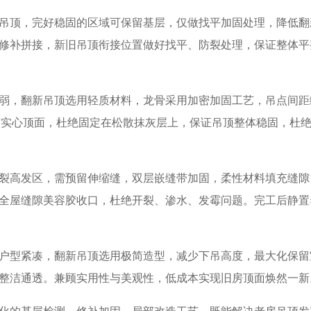
吊顶，完好稳固的区域可保留基层，仅做找平加固处理，降低翻
修补拼接，新旧吊顶衔接位置做好找平、防裂处理，保证整体平
弱，翻新吊顶选用轻质材料，龙骨采用加密加固工艺，吊点间距
原有实心顶面，杜绝固定在松散抹灰层上，保证吊顶整体稳固，杜
裂高发区，需预留伸缩缝，双层嵌缝带加固，柔性材料填充缝隙
全屋缝隙美容胶收口，杜绝开裂、渗水、发霉问题。完工后静置
户型紧凑，翻新吊顶选用极简造型，减少下吊高度，最大化保留
整洁通透。兼顾实用性与美观性，低成本实现旧房顶面焕然一新