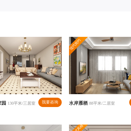
现代简约
我要咨询
家园
水岸雁栖
130平米/三居室
88平米/二居室