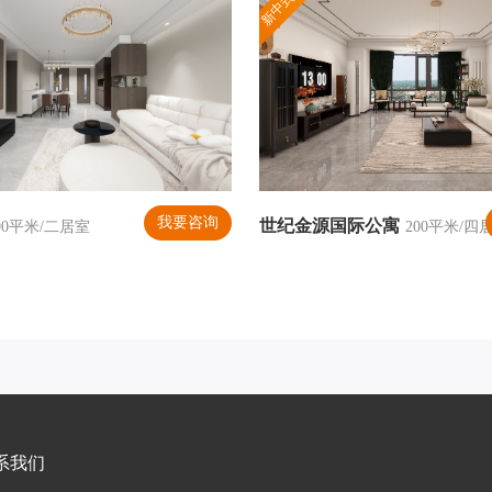
新中式风格
我要咨询
世纪金源国际公寓
90平米/二居室
200平米/四
系我们