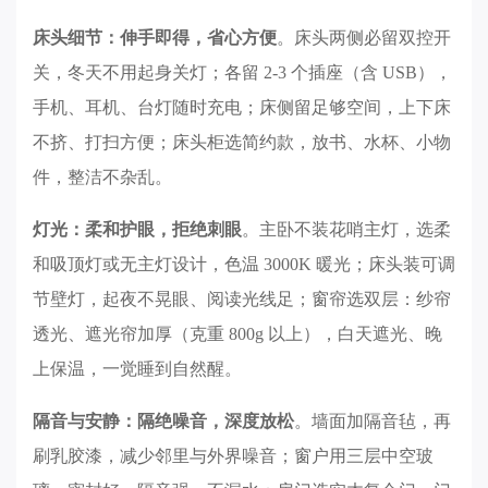
轻松一
床头细节：伸手即得，省心方便
。床头两侧必留双控开
关，冬天不用起身关灯；各留 2-3 个插座（含 USB），
手机、耳机、台灯随时充电；床侧留足够空间，上下床
不挤、打扫方便；床头柜选简约款，放书、水杯、小物
公司介
件，整洁不杂乱。
发展历
灯光：柔和护眼，拒绝刺眼
。主卧不装花哨主灯，选柔
荣誉资
和吸顶灯或无主灯设计，色温 3000K 暖光；床头装可调
百姓口
节壁灯，起夜不晃眼、阅读光线足；窗帘选双层：纱帘
企业新
联系我
透光、遮光帘加厚（克重 800g 以上），白天遮光、晚
上保温，一觉睡到自然醒。
隔音与安静：隔绝噪音，深度放松
。墙面加隔音毡，再
刷乳胶漆，减少邻里与外界噪音；窗户用三层中空玻