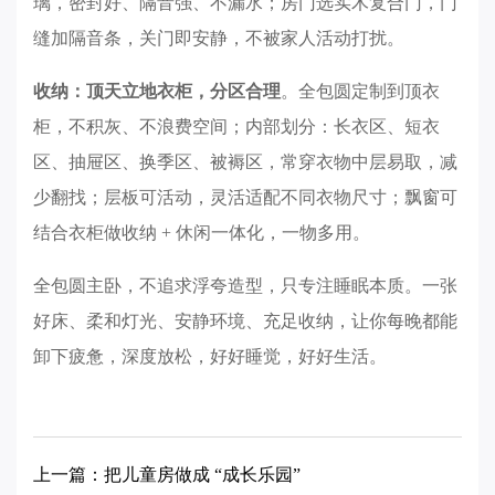
璃，密封好、隔音强、不漏水；房门选实木复合门，门
缝加隔音条，关门即安静，不被家人活动打扰。
收纳：顶天立地衣柜，分区合理
。全包圆定制到顶衣
柜，不积灰、不浪费空间；内部划分：长衣区、短衣
区、抽屉区、换季区、被褥区，常穿衣物中层易取，减
少翻找；层板可活动，灵活适配不同衣物尺寸；飘窗可
结合衣柜做收纳 + 休闲一体化，一物多用。
全包圆主卧，不追求浮夸造型，只专注睡眠本质。一张
好床、柔和灯光、安静环境、充足收纳，让你每晚都能
卸下疲惫，深度放松，好好睡觉，好好生活。
上一篇：把儿童房做成 “成长乐园”