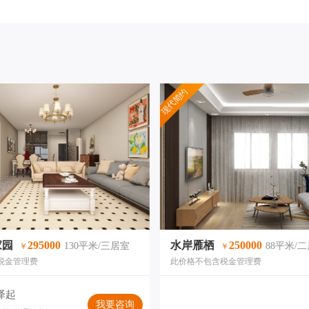
现代简约
家园
295000
水岸雁栖
250000
130平米/三居室
88平米/
￥
￥
税金管理费
此价格不包含税金管理费
泽起
我要咨询