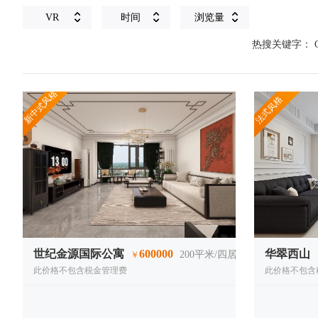
VR
时间
浏览量
热搜关键字：
新中式风格
法式风格
世纪金源国际公寓
600000
华翠西山
200
平米/四居室
￥
此价格不包含税金管理费
此价格不包含