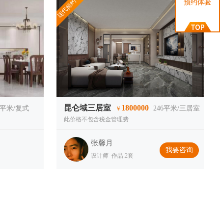
现代简约
预约体验
昆仑域三居室
1800000
平米/复式
246
平米/三居室
￥
此价格不包含税金管理费
张馨月
我要咨询
设计师 作品:2套