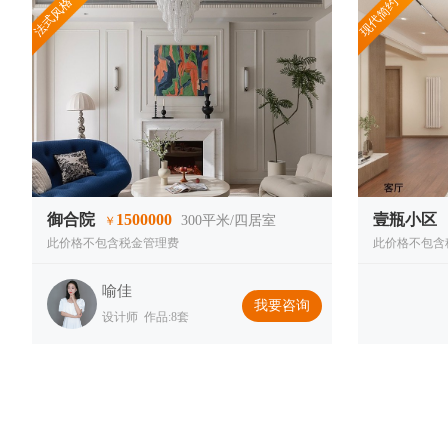
法式风格
现代简约
御合院
1500000
壹瓶小区
300
平米/四居室
￥
此价格不包含税金管理费
此价格不包含
喻佳
我要咨询
设计师 作品:8套