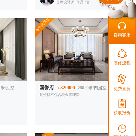
首席设计师 作品:5套
新中式风格
咨询客服
搜索
装修流程
国誉府
320000
米/别墅
260
平米/四居室
￥
免费量房
此价格不包含税金管理费
获取报价