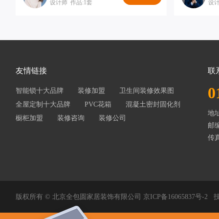
设计师 作品:1套
设计
友情链接
联
0
智能锁十大品牌
装修加盟
卫生间装修效果图
全屋定制十大品牌
PVC花箱
混凝土密封固化剂
地
橱柜加盟
装修咨询
装修公司
邮编
传真
版权所有 © 北京全包圆家居装饰有限公司
京ICP备16065837号-2
技