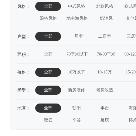
全部
中式风格
北欧风格
欧式
风格
：
混搭风格
地中海风格
奶油风
其他
全部
一居室
二居室
三居
户型
：
全部
70平米以下
70-90平米
90-1
面积
：
全部
10万以下
10-15万
15-2
价格
：
全部
新房装修
老房改造
类型
：
全部
朝阳
丰台
海
地区
：
密云
平谷
延庆
怀