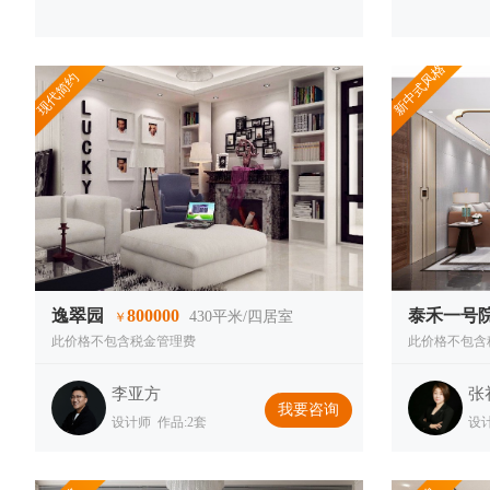
新中式风格
现代简约
逸翠园
800000
泰禾一号
430
平米/四居室
￥
此价格不包含税金管理费
此价格不包含
李亚方
张
我要咨询
设计师 作品:2套
设计