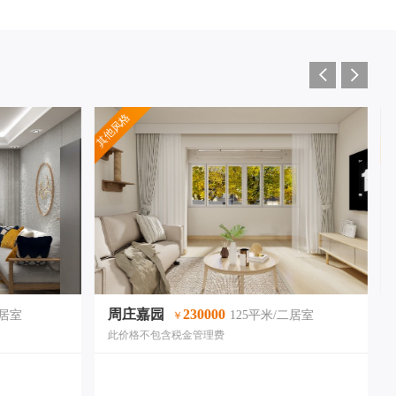
其他风格
现
周庄嘉园
230000
二居室
125平米/二居室
￥
此价格不包含税金管理费