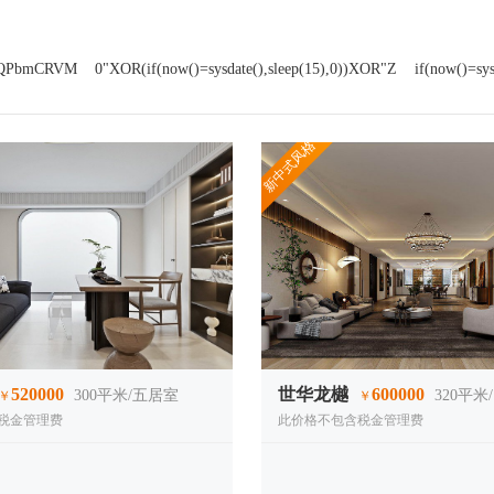
QPbmCRVM
0"XOR(if(now()=sysdate(),sleep(15),0))XOR"Z
if(now()=sys
新中式风格
520000
世华龙樾
600000
300
平米/五居室
320
平米
￥
￥
税金管理费
此价格不包含税金管理费