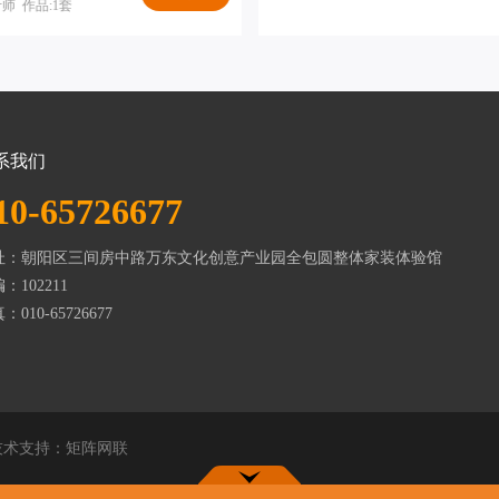
师 作品:1套
系我们
10-65726677
址：朝阳区三间房中路万东文化创意产业园全包圆整体家装体验馆
：102211
：010-65726677
术支持：
矩阵网联