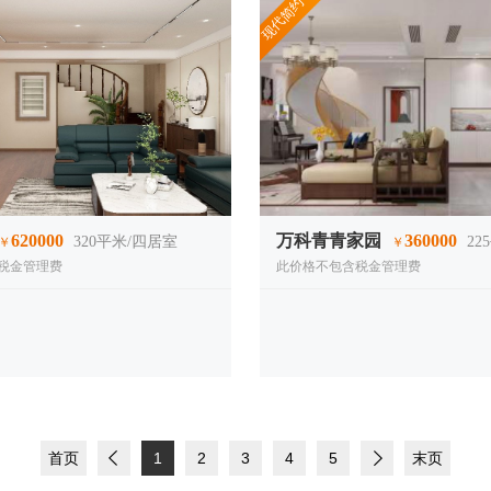
现代简约
620000
万科青青家园
360000
320
平米/四居室
225
￥
￥
税金管理费
此价格不包含税金管理费
首页
1
2
3
4
5
末页