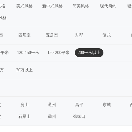
风格
美式风格
新中式风格
简美风格
现代简约
轻
风格
室
四居室
五居室
别墅
复式
20平米
120-150平米
150-200平米
200平米以上
0万
20万以上
淀
房山
通州
昌平
东城
柔
石景山
霸州
张家口