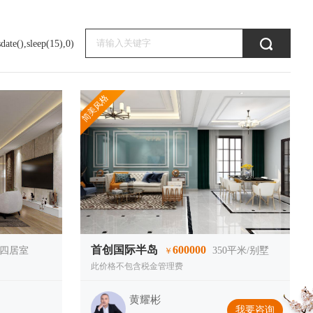
date(),sleep(15),0)
简美风格
首创国际半岛
600000
/四居室
350
平米/别墅
￥
此价格不包含税金管理费
黄耀彬
我要咨询