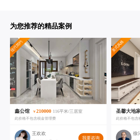
为您推荐的精品案例
现代简约
美式风格
鑫公馆
210000
圣馨大地
116平米/三居室
￥
此价格不包含税金管理费
此价格不包含
王欢欢
徐
我要咨询