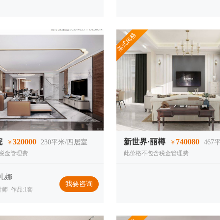
美式风格
院
320000
新世界·丽樽
740080
230
平米/四居室
467
平
￥
￥
税金管理费
此价格不包含税金管理费
礼娜
我要咨询
师 作品:1套