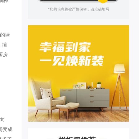
踢脚
*您的信息将被严格保密，请准确填写
砸的墙
 插
厨房
太
间变成