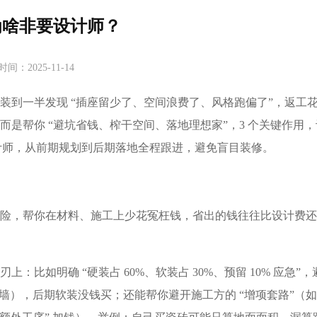
为啥非要设计师？
时间：2025-11-14
果装到一半发现 “插座留少了、空间浪费了、风格跑偏了”，返工
而是帮你 “避坑省钱、榨干空间、落地理想家”，3 个关键作用
设计师，从前期规划到后期落地全程跟进，避免盲目装修。​
风险，帮你在材料、施工上少花冤枉钱，省出的钱往往比设计费还
：比如明确 “硬装占 60%、软装占 30%、预留 10% 应急”，
墙），后期软装没钱买；还能帮你避开施工方的 “增项套路”（