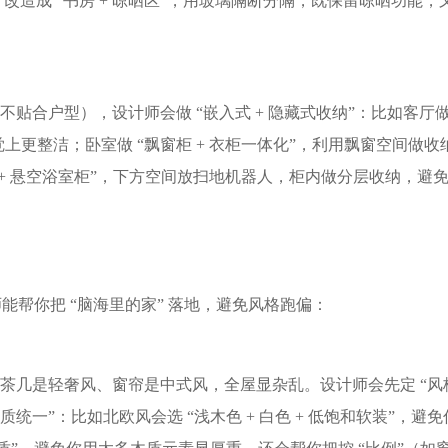
 改造成 “书房 + 晾晒区”，用玻璃隔断分隔，既保留晾晒功能，
贴合户型），设计师会做 “嵌入式 + 隐藏式收纳”：比如客厅做
更整洁；卧室做 “飘窗柜 + 衣柜一体化”，利用飘窗空间做收
 + 悬空浴室柜”，下方空间放扫地机器人，柜内做分层收纳，避
能帮你把 “脑海里的家” 落地，避免风格跑偏：​
、茶几是轻奢风、窗帘是中式风，全屋显杂乱。设计师会先定 “风
统一”：比如北欧风会选 “浅木色 + 白色 + 低饱和软装”，避免