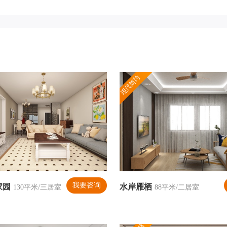
现代简约
我要咨询
家园
水岸雁栖
130平米/三居室
88平米/二居室