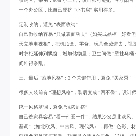
收纳区。举例：90㎡小三居，设计师可能把 “客厅阳台”
一个办公区，比自己硬挤 “小书房” 实用得多。​
定制收纳，避免 “表面收纳”​
自己做收纳容易 “只做表面功夫”（如买成品柜，好看但不
天立地电视柜”，把机顶盒、零食、玩具全藏进去，视觉上
时衣柜延伸到飘窗，增加储物量；卫生间做 “壁挂马桶
间堆得杂乱。​
三、最后 “落地风格”：2 个关键作用，避免 “买家秀”​
很多人装前有 “理想风格”，装后变成 “四不像”，设计师
统一风格基调，避免 “混搭乱搭”​
自己选家具容易 “看一件爱一件”，结果沙发是北欧风
基调”（如北欧风、中古风、现代风），再做 “色彩、材质