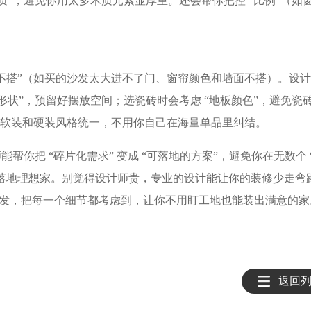
 皮质”，避免你用太多木质元素显厚重。还会帮你把控 “比例”（如
格不搭”（如买的沙发太大进不了门、窗帘颜色和墙面不搭）。设
桌形状”，预留好摆放空间；选瓷砖时会考虑 “地板颜色”，避免瓷
保软装和硬装风格统一，不用你自己在海量单品里纠结。​
能帮你把 “碎片化需求” 变成 “可落地的方案”，避免你在无数个 
、落地理想家。别觉得设计师贵，专业的设计能让你的装修少走弯
发，把每一个细节都考虑到，让你不用盯工地也能装出满意的家
返回