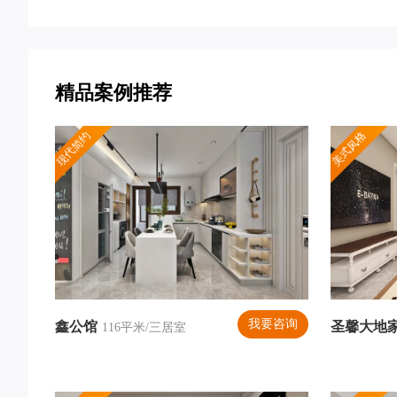
精品案例推荐
现代简约
美式风格
我要咨询
鑫公馆
圣馨大地
116平米/三居室