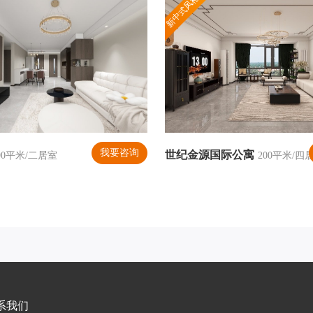
新中式风格
我要咨询
世纪金源国际公寓
90平米/二居室
200平米/四
系我们