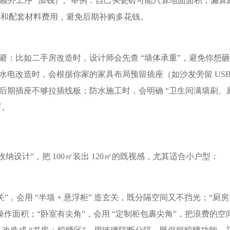
 “额外工序” 加钱）。举例：自己买瓷砖可能只算地面面积，漏算
）和配套材料费用，避免后期补购多花钱。​
避：比如二手房改造时，设计师会先查 “墙体承重”，避免你想
电改造时，会根据你家的家具布局预留插座（如沙发旁留 USB
后期插座不够拉插线板；防水施工时，会明确 “卫生间满墙刷、
。​
纳设计”，把 100㎡装出 120㎡的既视感，尤其适合小户型：​
，会用 “半墙 + 悬浮柜” 造玄关，既分隔空间又不挡光；“厨房
加操作面积；“卧室有尖角”，会用 “定制柜包裹尖角”，把浪费的空