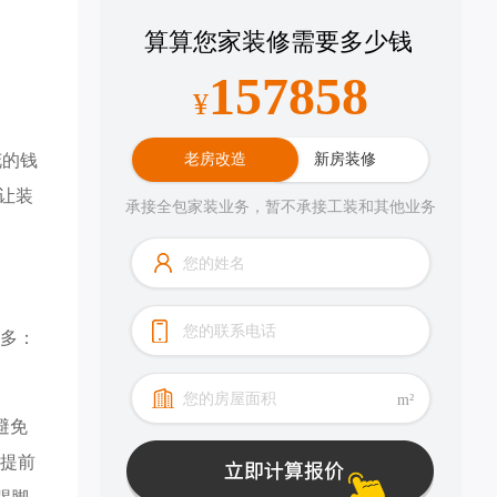
算算您家装修需要多少钱
132314
¥
花的钱
老房改造
新房装修
，让装
承接全包家装业务，暂不承接工装和其他业务
多：​
m²
避免
如提前