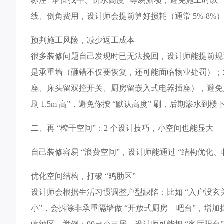
标注 “墙面找平、防水高度” 等易漏项，避免施工时以
线、倒角费用，设计师会提前算好损耗（通常 5%-8%
预判施工风险，减少返工成本​
很多装修问题自己发现时已无法挽回，设计师能提前规
是承重墙（砸错不仅要恢复，还可能面临物业处罚）；水
座、床头留双控开关、厨房留嵌入式电器插座），避免
刷 1.5m 高”，避免你按 “默认高度” 刷，后期渗水到楼下
二、再 “榨干空间”：2 个设计技巧，小空间也能显大​
自己装修容易 “浪费空间”，设计师能通过 “结构优化、收
优化空间结构，打破 “鸡肋区”​
设计师会根据生活习惯调整户型缺陷：比如 “入户没玄关”
小”，会拆除非承重隔墙做 “开放式厨房 + 吧台”，增