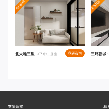
现代简约
其他风格
我要咨询
北大地三里
三环新城
51平米/二居室
友情链接
联