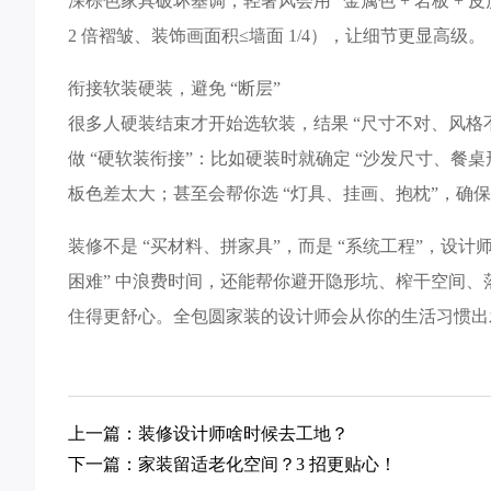
深棕色家具破坏基调；轻奢风会用 “金属色 + 岩板 +
2 倍褶皱、装饰画面积≤墙面 1/4），让细节更显高级。​
衔接软装硬装，避免 “断层”​
很多人硬装结束才开始选软装，结果 “尺寸不对、风
做 “硬软装衔接”：比如硬装时就确定 “沙发尺寸、餐
板色差太大；甚至会帮你选 “灯具、挂画、抱枕”，确
装修不是 “买材料、拼家具”，而是 “系统工程”，设计师
困难” 中浪费时间，还能帮你避开隐形坑、榨干空间
住得更舒心。全包圆家装的设计师会从你的生活习惯出
上一篇：装修设计师啥时候去工地？
下一篇：家装留适老化空间？3 招更贴心！