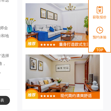
窗帘选
获取报价
计师会
砖和地
预约体验
“选择
路，
。
列表