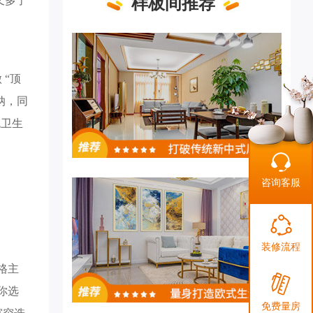
样板间推荐
又多了
 “顶
纳，同
免卫生
咨询客服
装修流程
格主
你选
免费量房